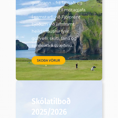
golfarann – frá fatnaði og
aukahlutum til mótagjafa.
Í samstarfi við Fjölprent
bjóðum við jafnframt
heildarlausnir fyrir
golfvelli: skilti, fána og
sýnileika á svæðinu.
SKOÐA VÖRUR
Skólatilboð
2025/2026