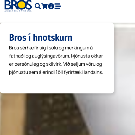
Skip
to
content
Bros í hnotskurn
Bros sérhæfir sig í sölu og merkingum á
fatnaði og auglýsingavörum. Þjónusta okkar
er persónuleg og skilvirk. Við seljum vöru og
þjónustu sem á erindi í öll fyrirtæki landsins.