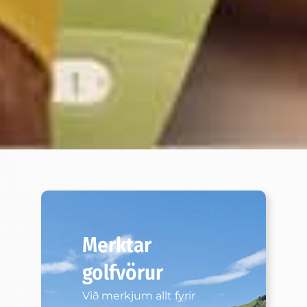
Merktar
golfvörur
Við merkjum allt fyrir