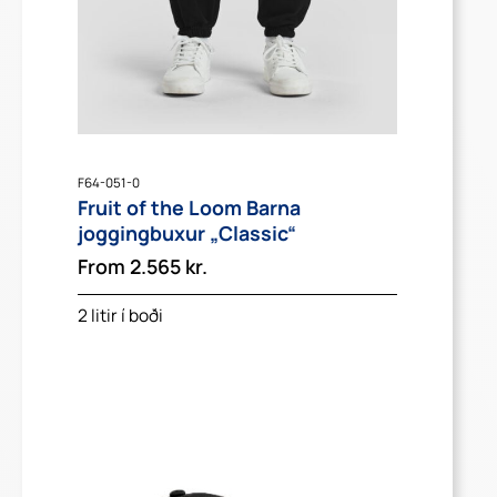
F64-051-0
Fruit of the Loom Barna
joggingbuxur „Classic“
From
2.565
kr.
2 litir í boði