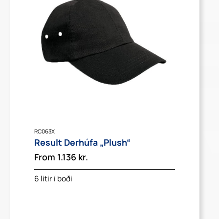
RC063X
Result Derhúfa „Plush“
From
1.136
kr.
6 litir í boði