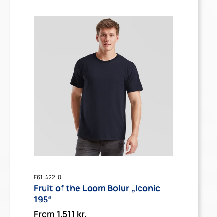
F61-422-0
Fruit of the Loom Bolur „Iconic
195“
From
1.511
kr.