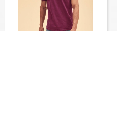
F61-036-0
Fruit of the Loom Bolur „Value
Weight“
From
1.043
kr.
17 litir í boði