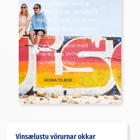
Skólatilboðið okkar er
einfalt, frábær fatnaður á
frábæru verði. Við erum
með öll stærstu merkin í
bómullar fatnaði og
merkjum hann með
merki þíns skóla eða
nemendafélagi.
SKOÐA TILBOÐ
Vinsælustu vörurnar okkar