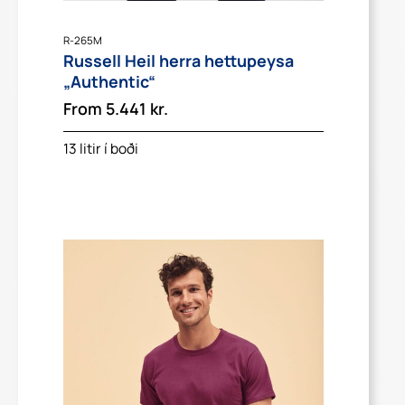
R-265M
Russell Heil herra hettupeysa
„Authentic“
From
5.441
kr.
13 litir í boði