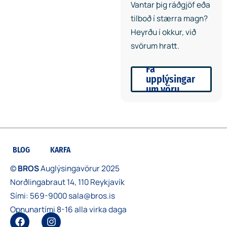
Vantar þig ráðgjöf eða
tilboð í stærra magn?
Heyrðu í okkur, við
svörum hratt.
Fá
upplýsingar
um vöru
BLOG
KARFA
©
BROS
Auglýsingavörur 2025
Norðlingabraut 14, 110 Reykjavík
Sími:
569-9000
sala@bros.is
Opnunartími 8-16 alla virka daga
F
I
a
n