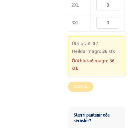
2XL
3XL
Úthlutað:
0
/
Heildarmagn:
36
stk
Óúthlutað magn: 36
stk.
PANTA
Stærri pantanir eða
séróskir?