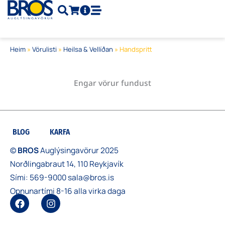
Skip
to
content
Heim
»
Vörulisti
»
Heilsa & Vellíðan
»
Handspritt
Engar vörur fundust
BLOG
KARFA
©
BROS
Auglýsingavörur 2025
Norðlingabraut 14, 110 Reykjavík
Sími:
569-9000
sala@bros.is
Opnunartími 8-16 alla virka daga
F
I
a
n
c
s