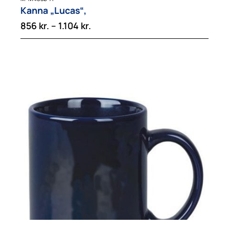
Kanna „Lucas“,
Price
856
kr.
–
1.104
kr.
range:
856 kr.
through
1.104 kr.