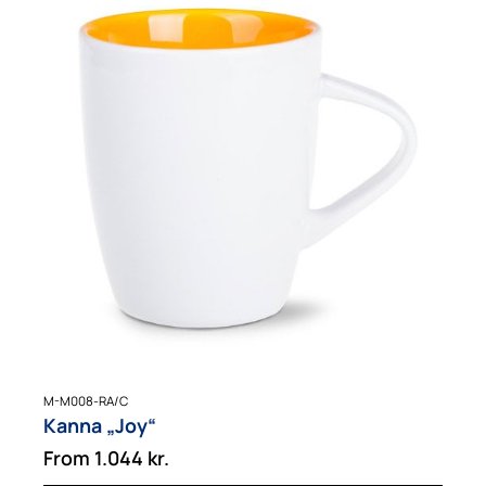
M-M008-RA/C
Kanna „Joy“
From
1.044
kr.