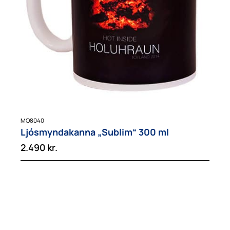
MO8040
Ljósmyndakanna „Sublim“ 300 ml
2.490
kr.