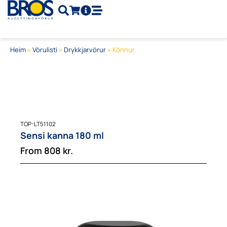
Skip
to
content
Heim
»
Vörulisti
»
Drykkjarvörur
»
Könnur
TOP-LT51102
Sensi kanna 180 ml
From
808
kr.