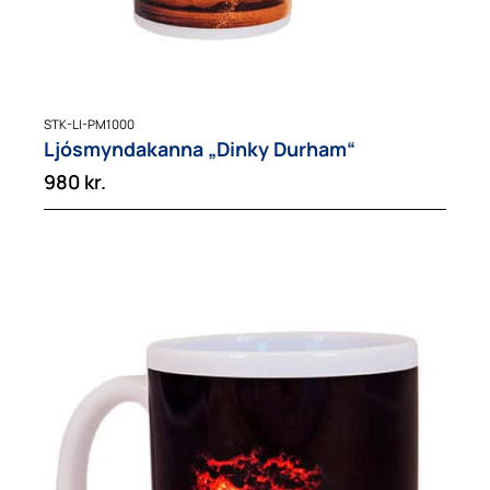
STK-LI-PM1000
Ljósmyndakanna „Dinky Durham“
980
kr.