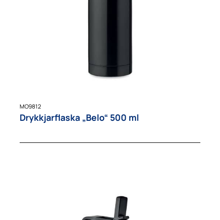
MO9812
Drykkjarflaska „Belo“ 500 ml