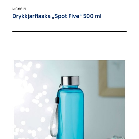
MO8819
Drykkjarflaska „Spot Five“ 500 ml