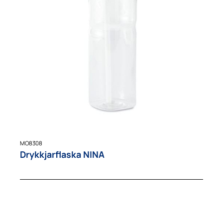
MO8308
Drykkjarflaska NINA