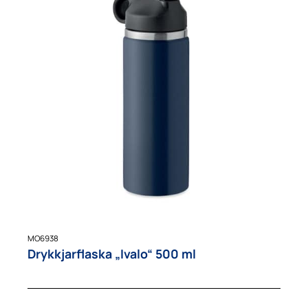
MO6938
Drykkjarflaska „Ivalo“ 500 ml