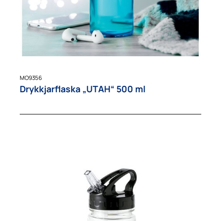
MO9356
Drykkjarflaska „UTAH“ 500 ml