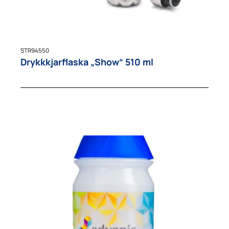
STR94550
Drykkkjarflaska „Show“ 510 ml