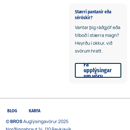
straw cap. Leak-free.
Stærri pantanir eða
séróskir?
Vantar þig ráðgjöf eða
tilboð í stærra magn?
Heyrðu í okkur, við
svörum hratt.
Fá
upplýsingar
um vöru
BLOG
KARFA
©
BROS
Auglýsingavörur 2025
Norðlingabraut 14, 110 Reykjavík