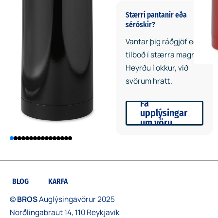
eða teið hvar sem er.
Stærri pantanir eða
séróskir?
Vantar þig ráðgjöf eða
tilboð í stærra magn?
Heyrðu í okkur, við
svörum hratt.
Fá
upplýsingar
um vöru
BLOG
KARFA
©
BROS
Auglýsingavörur 2025
Norðlingabraut 14, 110 Reykjavík