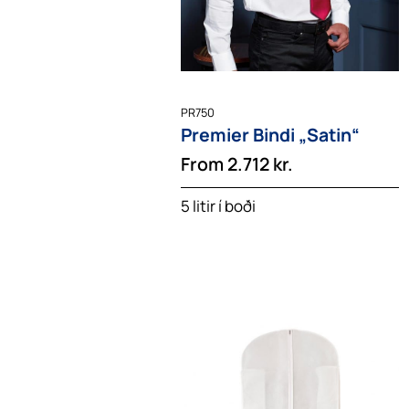
PR750
Premier Bindi „Satin“
From
2.712
kr.
5 litir í boði