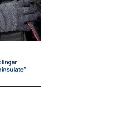
tlingar
hinsulate”