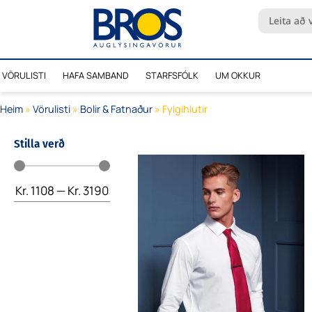
Skip
Search
to
...
content
VÖRULISTI
HAFA SAMBAND
STARFSFÓLK
UM OKKUR
Heim
»
Vörulisti
»
Bolir & Fatnaður
»
Fylgihlutir
Stilla verð
Kr.
1108
—
Kr.
3190