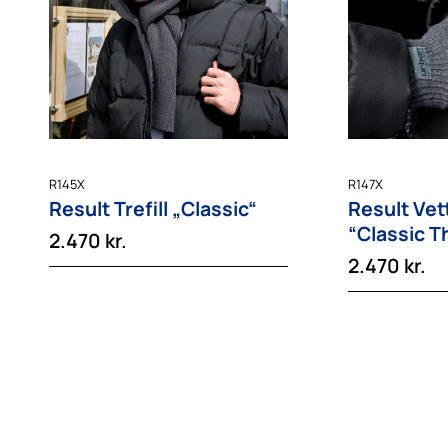
R145X
R147X
Result Trefill „Classic“
Result Vet
“Classic T
2.470
kr.
2.470
kr.