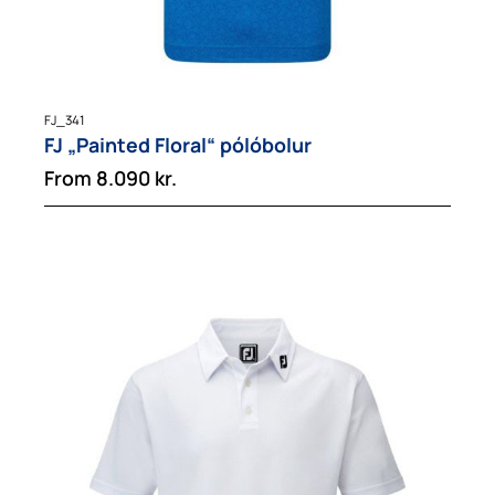
FJ_341
FJ „Painted Floral“ pólóbolur
From
8.090
kr.