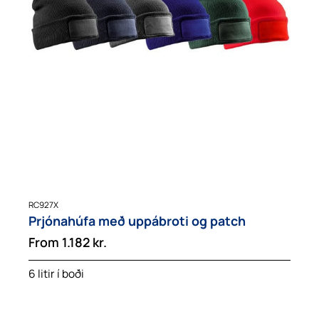
RC927X
Prjónahúfa með uppábroti og patch
From
1.182
kr.
6 litir í boði