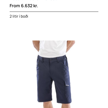
From
6.632
kr.
2 litir í boði