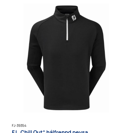
FJ-39354
FJ „Chill Out“ hálfrennd peysa