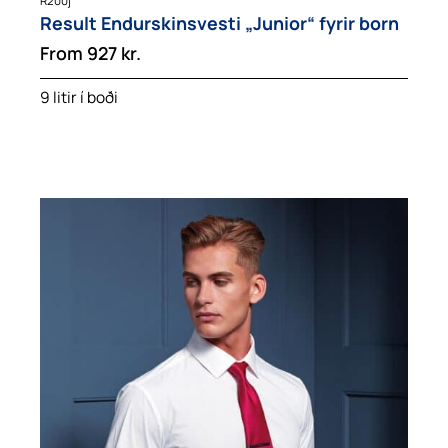
R200j
Result Endurskinsvesti „Junior“ fyrir born
From
927
kr.
9 litir í boði