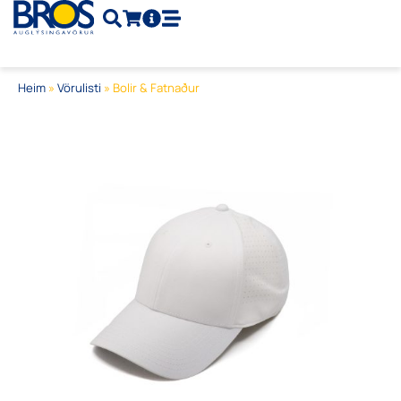
Skip
to
content
Heim
»
Vörulisti
»
Bolir & Fatnaður