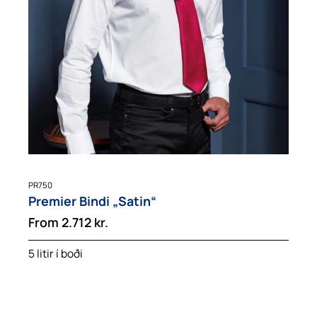
PR750
Premier Bindi „Satin“
From
2.712
kr.
5 litir í boði