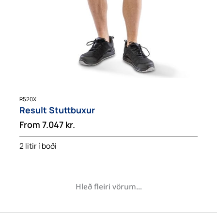
R520X
Result Stuttbuxur
From
7.047
kr.
2 litir í boði
Hleð fleiri vörum...