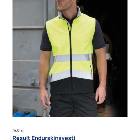
R451X
Result Endurskinsvesti