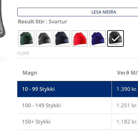
LESA MEIRA
Prjónahúfa
Result litir
: Svartur
með
uppábroti
og
CLEAR
patch
quantity
Magn
Verð M
10 - 99
Stykki
1.390
kr.
100 - 149 Stykki
1.251
kr.
150+ Stykki
1.182
kr.