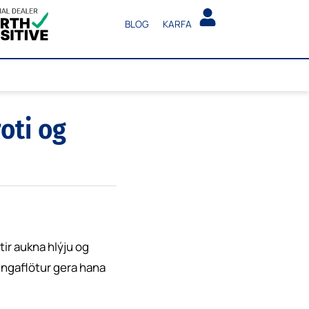
BLOG
KARFA
oti og
ir aukna hlýju og
ingaflötur gera hana