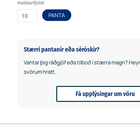
PANTA
Stærri pantanir eða séróskir?
Vantar þig ráðgjöf eða tilboð í stærra magn? Heyrð
svörum hratt.
Fá upplýsingar um vöru