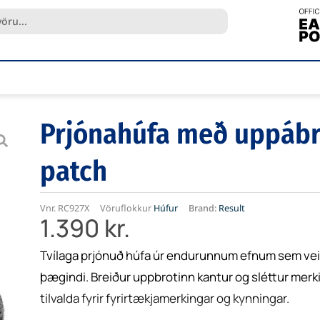
Prjónahúfa með uppábr
patch
Vnr.
RC927X
Vöruflokkur
Húfur
Brand:
Result
1.390
kr.
Tvílaga prjónuð húfa úr endurunnum efnum sem veit
þægindi. Breiður uppbrotinn kantur og sléttur merk
tilvalda fyrir fyrirtækjamerkingar og kynningar.