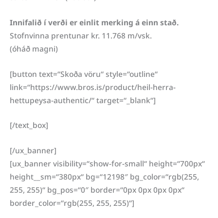
Innifalið í verði er einlit merking á einn stað.
Stofnvinna prentunar kr. 11.768 m/vsk.
(óháð magni)
[button text=“Skoða vöru“ style=“outline“
link=“https://www.bros.is/product/heil-herra-
hettupeysa-authentic/“ target=“_blank“]
[/text_box]
[/ux_banner]
[ux_banner visibility=“show-for-small“ height=“700px“
height__sm=“380px“ bg=“12198″ bg_color=“rgb(255,
255, 255)“ bg_pos=“0″ border=“0px 0px 0px 0px“
border_color=“rgb(255, 255, 255)“]