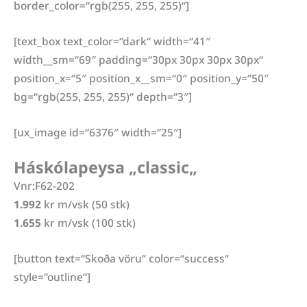
border_color=“rgb(255, 255, 255)“]
[text_box text_color=“dark“ width=“41″
width__sm=“69″ padding=“30px 30px 30px 30px“
position_x=“5″ position_x__sm=“0″ position_y=“50″
bg=“rgb(255, 255, 255)“ depth=“3″]
[ux_image id=“6376″ width=“25″]
Háskólapeysa „classic
„
Vnr:F62-202
1.992
kr m/vsk (50 stk)
1.655
kr m/vsk (100 stk)
[button text=“Skoða vöru“ color=“success“
style=“outline“]