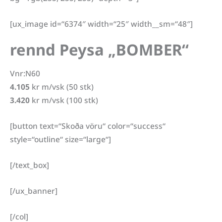
[ux_image id=“6374″ width=“25″ width__sm=“48″]
rennd Peysa „BOMBER“
Vnr:N60
4.105
kr m/vsk (50 stk)
3.420
kr m/vsk (100 stk)
[button text=“Skoða vöru“ color=“success“
style=“outline“ size=“large“]
[/text_box]
[/ux_banner]
[/col]