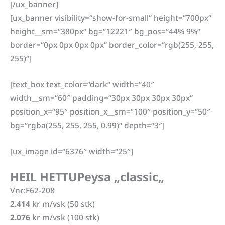
[/ux_banner]
[ux_banner visibility=“show-for-small“ height=“700px“
height__sm=“380px“ bg=“12221″ bg_pos=“44% 9%“
border=“0px 0px 0px 0px“ border_color=“rgb(255, 255,
255)“]
[text_box text_color=“dark“ width=“40″
width__sm=“60″ padding=“30px 30px 30px 30px“
position_x=“95″ position_x__sm=“100″ position_y=“50″
bg=“rgba(255, 255, 255, 0.99)“ depth=“3″]
[ux_image id=“6376″ width=“25″]
HEIL HETTUPeysa „classic
„
Vnr:F62-208
2.414
kr m/vsk (50 stk)
2.076
kr m/vsk (100 stk)