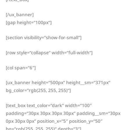
[/ux_banner]
[gap height=“100px“]
[section visibility=“show-for-small“]
[row style=“collapse“ width=“full-width“]
[col span=“6″]
[ux_banner height=“500px“ height__sm=“371px“
bg_color=“rgb(255, 255, 255)“]
[text_box text_color=“dark“ width=“100″
padding=“30px 30px 30px 30px“ padding__sm=“30px
0px 30px 0px“ position_x=“5″ position_y=“50″
bg=“rgb(255, 255, 255)“ depth=“3″]