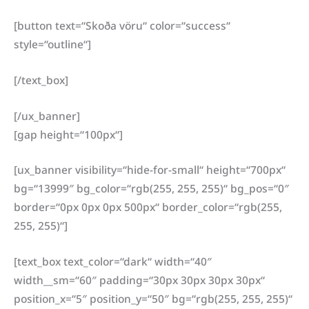
[button text=“Skoða vöru“ color=“success“
style=“outline“]
[/text_box]
[/ux_banner]
[gap height=“100px“]
[ux_banner visibility=“hide-for-small“ height=“700px“
bg=“13999″ bg_color=“rgb(255, 255, 255)“ bg_pos=“0″
border=“0px 0px 0px 500px“ border_color=“rgb(255,
255, 255)“]
[text_box text_color=“dark“ width=“40″
width__sm=“60″ padding=“30px 30px 30px 30px“
position_x=“5″ position_y=“50″ bg=“rgb(255, 255, 255)“