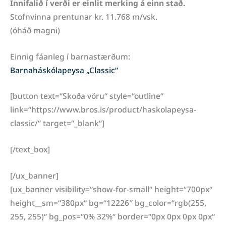
Innifalið í verði er einlit merking á einn stað.
Stofnvinna prentunar kr. 11.768 m/vsk.
(óháð magni)
Einnig fáanleg í barnastærðum:
Barnaháskólapeysa „Classic“
[button text=“Skoða vöru“ style=“outline“
link=“https://www.bros.is/product/haskolapeysa-
classic/“ target=“_blank“]
[/text_box]
[/ux_banner]
[ux_banner visibility=“show-for-small“ height=“700px“
height__sm=“380px“ bg=“12226″ bg_color=“rgb(255,
255, 255)“ bg_pos=“0% 32%“ border=“0px 0px 0px 0px“