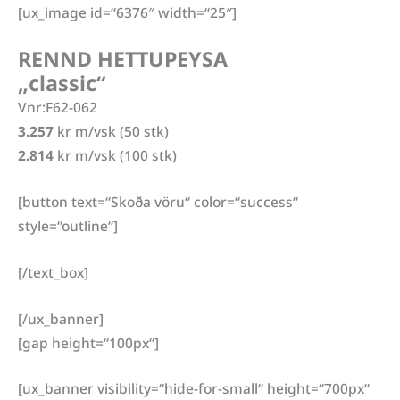
[ux_image id=“6376″ width=“25″]
RENND HETTUPEYSA
„classic“
Vnr:F62-062
3.257
kr m/vsk (50 stk)
2.814
kr m/vsk (100 stk)
[button text=“Skoða vöru“ color=“success“
style=“outline“]
[/text_box]
[/ux_banner]
[gap height=“100px“]
[ux_banner visibility=“hide-for-small“ height=“700px“