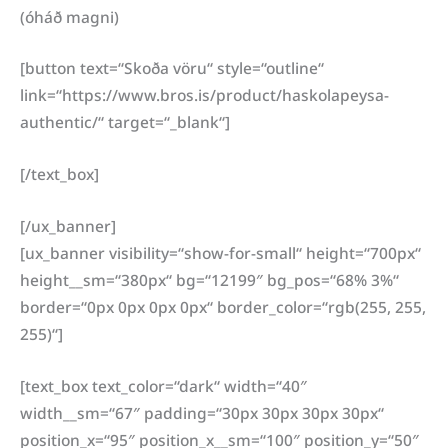
(óháð magni)
[button text=“Skoða vöru“ style=“outline“
link=“https://www.bros.is/product/haskolapeysa-
authentic/“ target=“_blank“]
[/text_box]
[/ux_banner]
[ux_banner visibility=“show-for-small“ height=“700px“
height__sm=“380px“ bg=“12199″ bg_pos=“68% 3%“
border=“0px 0px 0px 0px“ border_color=“rgb(255, 255,
255)“]
[text_box text_color=“dark“ width=“40″
width__sm=“67″ padding=“30px 30px 30px 30px“
position_x=“95″ position_x__sm=“100″ position_y=“50″