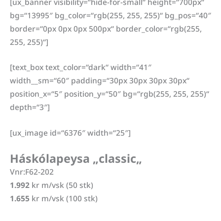
[ux_banner visibility=“hide-for-small“ height=“700px“
bg=“13995″ bg_color=“rgb(255, 255, 255)“ bg_pos=“40″
border=“0px 0px 0px 500px“ border_color=“rgb(255,
255, 255)“]
[text_box text_color=“dark“ width=“41″
width__sm=“60″ padding=“30px 30px 30px 30px“
position_x=“5″ position_y=“50″ bg=“rgb(255, 255, 255)“
depth=“3″]
[ux_image id=“6376″ width=“25″]
Háskólapeysa „classic
„
Vnr:F62-202
1.992
kr m/vsk (50 stk)
1.655
kr m/vsk (100 stk)