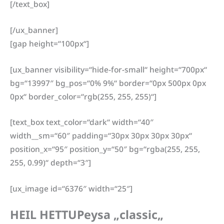
[/text_box]
[/ux_banner]
[gap height=“100px“]
[ux_banner visibility=“hide-for-small“ height=“700px“
bg=“13997″ bg_pos=“0% 9%“ border=“0px 500px 0px
0px“ border_color=“rgb(255, 255, 255)“]
[text_box text_color=“dark“ width=“40″
width__sm=“60″ padding=“30px 30px 30px 30px“
position_x=“95″ position_y=“50″ bg=“rgba(255, 255,
255, 0.99)“ depth=“3″]
[ux_image id=“6376″ width=“25″]
HEIL HETTUPeysa „classic
„