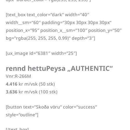
[text_box text_color=“dark“ width=“40″
width__sm=“60″ padding=“30px 30px 30px 30px“
position_x=“95″ position_x__sm=“100″ position_y=“50″
bg=“rgba(255, 255, 255, 0.99)“ depth=“3″]
[ux_image id=“6381″ width=“25″]
rennd hettuPeysa „AUTHENTIC“
Vnr:R-266M
4.416
kr m/vsk (50 stk)
3.636
kr m/vsk (100 stk)
[button text=“Skoða vöru“ color=“success“
style=“outline“]
[/text_box]