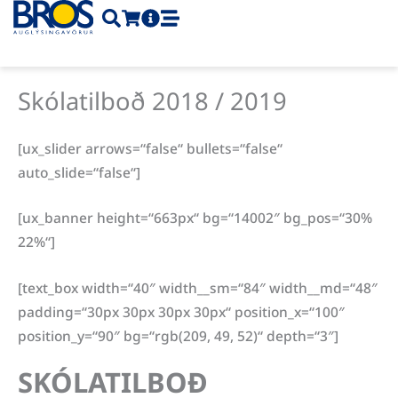
Skip
to
content
Skólatilboð 2018 / 2019
[ux_slider arrows=“false“ bullets=“false“
auto_slide=“false“]
[ux_banner height=“663px“ bg=“14002″ bg_pos=“30%
22%“]
[text_box width=“40″ width__sm=“84″ width__md=“48″
padding=“30px 30px 30px 30px“ position_x=“100″
position_y=“90″ bg=“rgb(209, 49, 52)“ depth=“3″]
SKÓLATILBOÐ