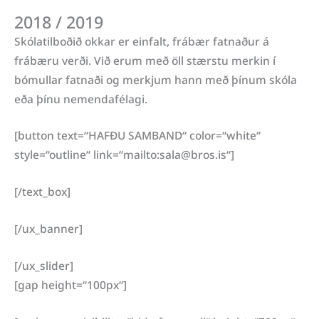
2018 / 2019
Skólatilboðið okkar er einfalt,
frábær fatnaður á
frábæru verði. Við erum með öll stærstu merkin í
bómullar fatnaði og merkjum hann með þínum skóla
eða þínu nemendafélagi.
[button text=“HAFÐU SAMBAND“ color=“white“
style=“outline“ link=“mailto:sala@bros.is“]
[/text_box]
[/ux_banner]
[/ux_slider]
[gap height=“100px“]