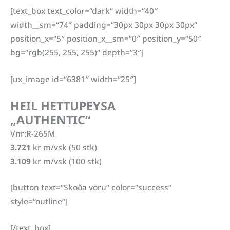
[text_box text_color=“dark“ width=“40″
width__sm=“74″ padding=“30px 30px 30px 30px“
position_x=“5″ position_x__sm=“0″ position_y=“50″
bg=“rgb(255, 255, 255)“ depth=“3″]
[ux_image id=“6381″ width=“25″]
HEIL HETTUPEYSA
„AUTHENTIC“
Vnr:R-265M
3.721
kr m/vsk (50 stk)
3.109
kr m/vsk (100 stk)
[button text=“Skoða vöru“ color=“success“
style=“outline“]
[/text_box]