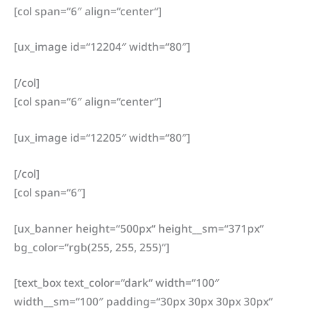
[col span=“6″ align=“center“]
[ux_image id=“12204″ width=“80″]
[/col]
[col span=“6″ align=“center“]
[ux_image id=“12205″ width=“80″]
[/col]
[col span=“6″]
[ux_banner height=“500px“ height__sm=“371px“
bg_color=“rgb(255, 255, 255)“]
[text_box text_color=“dark“ width=“100″
width__sm=“100″ padding=“30px 30px 30px 30px“