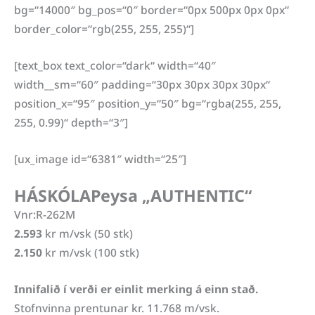
bg=“14000″ bg_pos=“0″ border=“0px 500px 0px 0px“
border_color=“rgb(255, 255, 255)“]
[text_box text_color=“dark“ width=“40″
width__sm=“60″ padding=“30px 30px 30px 30px“
position_x=“95″ position_y=“50″ bg=“rgba(255, 255,
255, 0.99)“ depth=“3″]
[ux_image id=“6381″ width=“25″]
HÁSKÓLAPeysa „AUTHENTIC“
Vnr:R-262M
2.593
kr m/vsk (50 stk)
2.150
kr m/vsk (100 stk)
Innifalið í verði er einlit merking á einn stað.
Stofnvinna prentunar kr. 11.768 m/vsk.