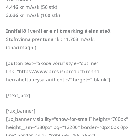
4.416
kr m/vsk (50 stk)
3.636
kr m/vsk (100 stk)
Innifalið í verði er einlit merking á einn stað.
Stofnvinna prentunar kr. 11.768 m/vsk.
(óháð magni)
[button text=“Skoða vöru“ style=“outline“
link=“https://www.bros.is/product/rennd-
herrahettupeysa-authentic/“ target=“_blank“]
[/text_box]
[/ux_banner]
[ux_banner visibility=“show-for-small“ height=“700px“
height__sm=“380px“ bg=“12200″ border=“0px 0px 0px
0px“ border_color=“rgb(255, 255, 255)“]