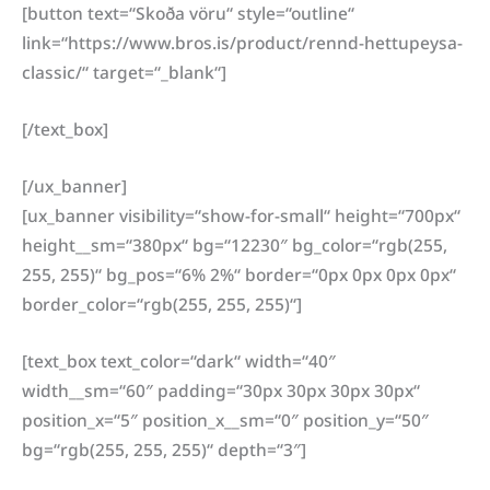
[button text=“Skoða vöru“ style=“outline“
link=“https://www.bros.is/product/rennd-hettupeysa-
classic/“ target=“_blank“]
[/text_box]
[/ux_banner]
[ux_banner visibility=“show-for-small“ height=“700px“
height__sm=“380px“ bg=“12230″ bg_color=“rgb(255,
255, 255)“ bg_pos=“6% 2%“ border=“0px 0px 0px 0px“
border_color=“rgb(255, 255, 255)“]
[text_box text_color=“dark“ width=“40″
width__sm=“60″ padding=“30px 30px 30px 30px“
position_x=“5″ position_x__sm=“0″ position_y=“50″
bg=“rgb(255, 255, 255)“ depth=“3″]