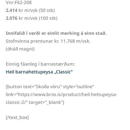
Vnr:F62-208
2.414
kr m/vsk (50 stk)
2.076
kr m/vsk (100 stk)
Innifalið í verði er einlit merking á einn stað.
Stofnvinna prentunar kr. 11.768 m/vsk.
(óháð magni)
Einnig fáanleg í barnastærðum:
Heil barnahettupeysa „Classic“
[button text=“Skoða vöru“ style=“outline“
link=“https://www.bros.is/product/heil-hettupeysa-
classic-2/“ target=“_blank“]
[/text_box]