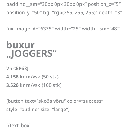
padding__sm=“30px 0px 30px 0px“ position_x=“5″
position_y=“50″ bg=“rgb(255, 255, 255)“ depth=“3″]
[ux_image id=“6375″ width=“25″ width__sm=“48″]
buxur
„JOGGERS“
Vnr:EP68J
4.158
kr m/vsk (50 stk)
3.526
kr m/vsk (100 stk)
[button text=“skoða vöru“ color=“success“
style=“outline“ size=“large“]
[/text_box]