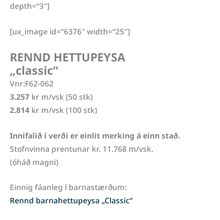
depth=“3″]
[ux_image id=“6376″ width=“25″]
RENND HETTUPEYSA
„classic“
Vnr:F62-062
3.257
kr m/vsk (50 stk)
2.814
kr m/vsk (100 stk)
Innifalið í verði er einlit merking á einn stað.
Stofnvinna prentunar kr. 11.768 m/vsk.
(óháð magni)
Einnig fáanleg í barnastærðum:
Rennd barnahettupeysa „Classic“