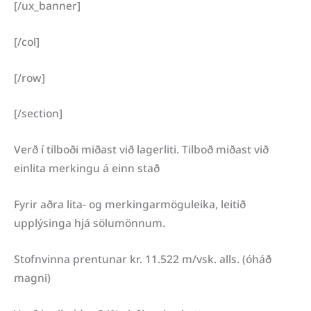
[/ux_banner]
[/col]
[/row]
[/section]
Verð í tilboði miðast við lagerliti. Tilboð miðast við
einlita merkingu á einn stað
Fyrir aðra lita- og merkingarmöguleika, leitið
upplýsinga hjá sölumönnum.
Stofnvinna prentunar kr. 11.522
m/vsk.
alls. (óháð
magni)