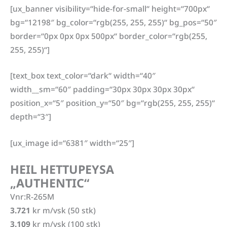
[ux_banner visibility=“hide-for-small“ height=“700px“
bg=“12198″ bg_color=“rgb(255, 255, 255)“ bg_pos=“50″
border=“0px 0px 0px 500px“ border_color=“rgb(255,
255, 255)“]
[text_box text_color=“dark“ width=“40″
width__sm=“60″ padding=“30px 30px 30px 30px“
position_x=“5″ position_y=“50″ bg=“rgb(255, 255, 255)“
depth=“3″]
[ux_image id=“6381″ width=“25″]
HEIL HETTUPEYSA
„AUTHENTIC“
Vnr:R-265M
3.721
kr m/vsk (50 stk)
3.109
kr m/vsk (100 stk)