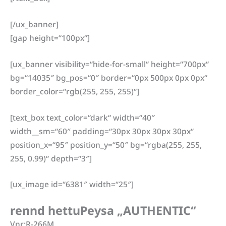
[/ux_banner]
[gap height=“100px“]
[ux_banner visibility=“hide-for-small“ height=“700px“
bg=“14035″ bg_pos=“0″ border=“0px 500px 0px 0px“
border_color=“rgb(255, 255, 255)“]
[text_box text_color=“dark“ width=“40″
width__sm=“60″ padding=“30px 30px 30px 30px“
position_x=“95″ position_y=“50″ bg=“rgba(255, 255,
255, 0.99)“ depth=“3″]
[ux_image id=“6381″ width=“25″]
rennd hettuPeysa „AUTHENTIC“
Vnr:R-266M