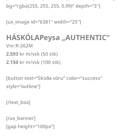
bg=“rgba(255, 255, 255, 0.99)“ depth=“3″]
[ux_image id=“6381″ width=“25″]
HÁSKÓLAPeysa „AUTHENTIC“
Vnr:R-262M
2.593
kr m/vsk (50 stk)
2.150
kr m/vsk (100 stk)
[button text=“Skoða vöru“ color=“success“
style=“outline“]
[/text_box]
[/ux_banner]
[gap height=“100px“]