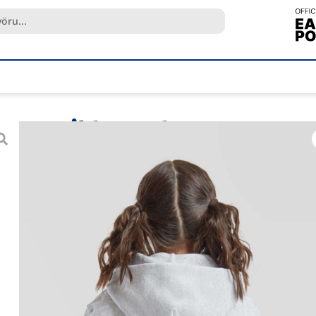
Heil barnahettupeysa „
Vnr.
F62-043-036
Vöruflokkur
Peysur
Brand:
Fruit of the Loom
4.395
kr.
Klassísk og þægileg barna hettupeysa
Vönduð hettupeysa fyrir börn sem sameinar þægindi
útlit. Tilvalin fyrir skóla, íþróttir og daglega notkun.
LESA MEIRA