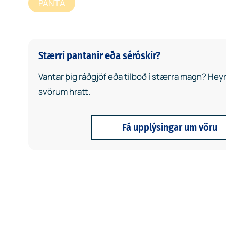
PANTA
Stærri pantanir eða séróskir?
Vantar þig ráðgjöf eða tilboð í stærra magn? Heyrð
svörum hratt.
Fá upplýsingar um vöru