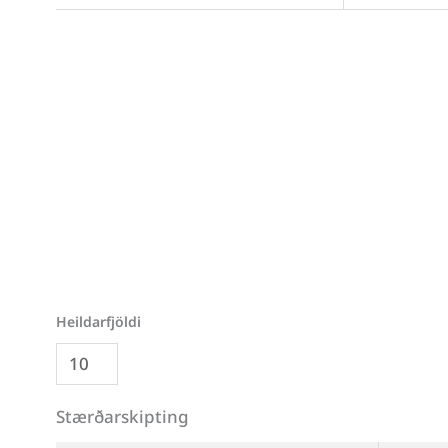
Merking:
Rífanlegur miði
Stærðarskipting