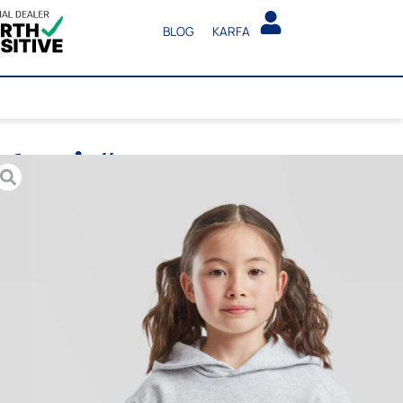
BLOG
KARFA
Classic“
, endingu og einfalt