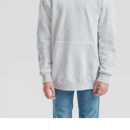
a betra snið
ja áreiðanlega og
13 ára
SK
 g/m²
) – 152 (12-13 ára) –