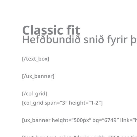
Classic fit
Hefðbundið snið fyrir 
[/text_box]
[/ux_banner]
[/col_grid]
[col_grid span=“3″ height=“1-2″]
[ux_banner height=“500px“ bg=“6749″ link=“ht