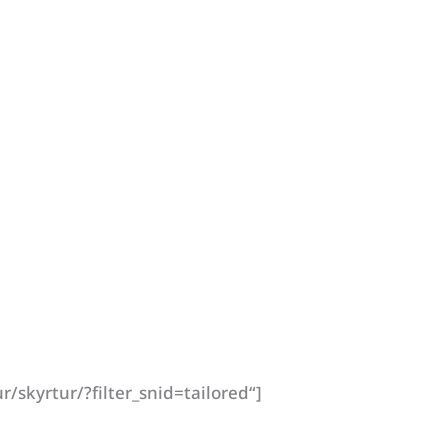
/skyrtur/?filter_snid=tailored“]