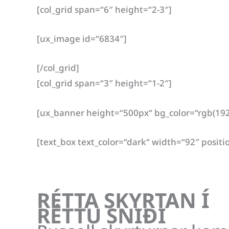
[col_grid span=“6″ height=“2-3″]
[ux_image id=“6834″]
[/col_grid]
[col_grid span=“3″ height=“1-2″]
[ux_banner height=“500px“ bg_color=“rgb(192,
[text_box text_color=“dark“ width=“92″ positi
RÉTTA SKYRTAN Í
RÉTTU SNIÐI