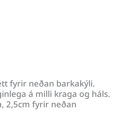
tt fyrir neðan barkakýli.
nlega á milli kraga og háls.
, 2,5cm fyrir neðan