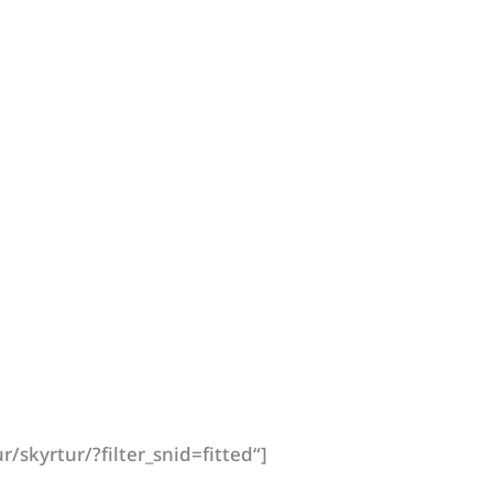
skyrtur/?filter_snid=fitted“]