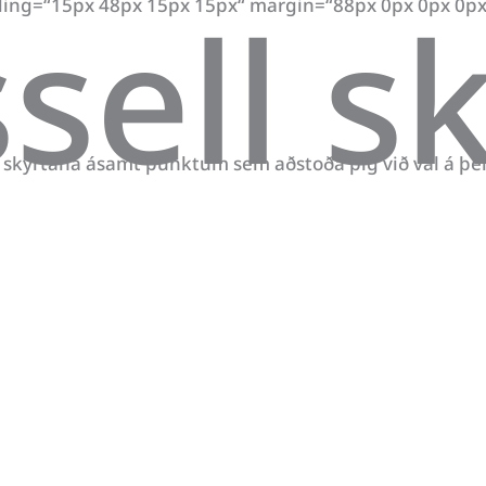
sell s
ing=“15px 48px 15px 15px“ margin=“88px 0px 0px 0px“ 
skyrtana ásamt punktum sem aðstoða þig við val á þeim