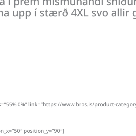
a í þrem mismunandi sniðum,
ma upp í stærð 4XL svo allir 
“55% 0%“ link=“https://www.bros.is/product-category/
on_x=“50″ position_y=“90″]