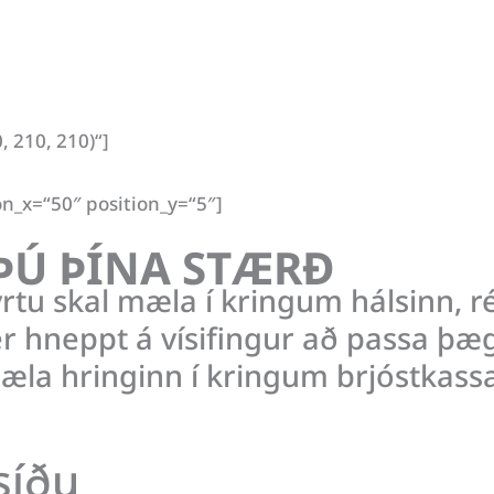
 210, 210)“]
on_x=“50″ position_y=“5″]
ÞÚ ÞÍNA STÆRÐ
yrtu skal mæla í kringum hálsinn, ré
r hneppt á vísifingur að passa þægi
æla hringinn í kringum brjóstkassa
síðu