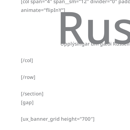
Rus
[col span=“4″ span__sm=“12″ divider=“0″ padd
animate=“flipInY“]
Upplýsingar um gæði Russell 
[/col]
[/row]
[/section]
[gap]
[ux_banner_grid height=“700″]