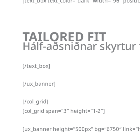
[text_box text_color=“dark“ width=“96″ positi
TAILORED FIT
Hálf-aðsniðnar skyrtur f
[/text_box]
[/ux_banner]
[/col_grid]
[col_grid span=“3″ height=“1-2″]
[ux_banner height=“500px“ bg=“6750″ link=“ht