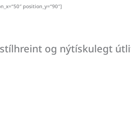
on_x=“50″ position_y=“90″]
stílhreint og nýtískulegt útli