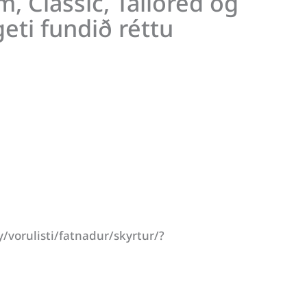
 Classic, Tailored og
geti fundið réttu
vorulisti/fatnadur/skyrtur/?