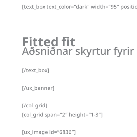
[text_box text_color=“dark“ width=“95″ positi
Fitted fit
Aðsniðnar skyrtur fyrir 
[/text_box]
[/ux_banner]
[/col_grid]
[col_grid span=“2″ height=“1-3″]
[ux_image id=“6836″]