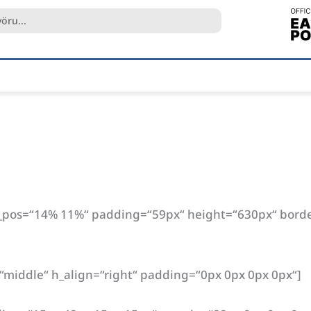
g_pos=“14% 11%“ padding=“59px“ height=“630px“ borde
=“middle“ h_align=“right“ padding=“0px 0px 0px 0px“]