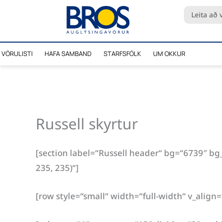
Skip
Search
to
...
content
VÖRULISTI
HAFA SAMBAND
STARFSFÓLK
UM OKKUR
Russell skyrtur
[section label=“Russell header“ bg=“6739″ b
235, 235)“]
[row style=“small“ width=“full-width“ v_align