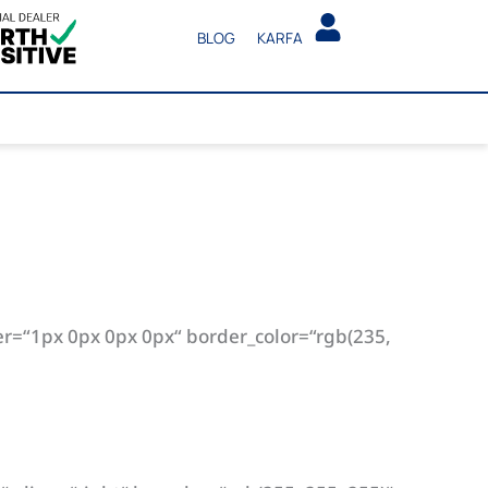
BLOG
KARFA
r=“1px 0px 0px 0px“ border_color=“rgb(235,