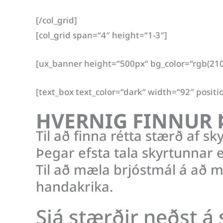
[/col_grid]
[col_grid span=“4″ height=“1-3″]
[ux_banner height=“500px“ bg_color=“rgb(210,
[text_box text_color=“dark“ width=“92″ positi
HVERNIG FINNUR 
Til að finna rétta stærð af sk
Þegar efsta tala skyrtunnar e
Til að mæla brjóstmál á að m
handakrika.
Sjá stærðir neðst á 