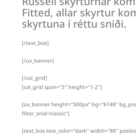
Russell skyrturnar kom
Fitted, allar skyrtur ko
skyrtuna í réttu sniði.
[/text_box]
[/ux_banner]
[/col_grid]
[col_grid span=“3″ height=“1-2″]
[ux_banner height=“500px“ bg=“6748″ bg_pos=
filter_snid=classic“]
[text_box text_color=“dark“ width=“88″ positi