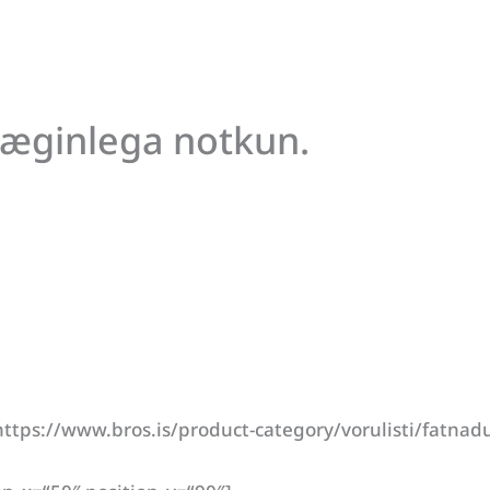
þæginlega notkun.
tps://www.bros.is/product-category/vorulisti/fatnadur