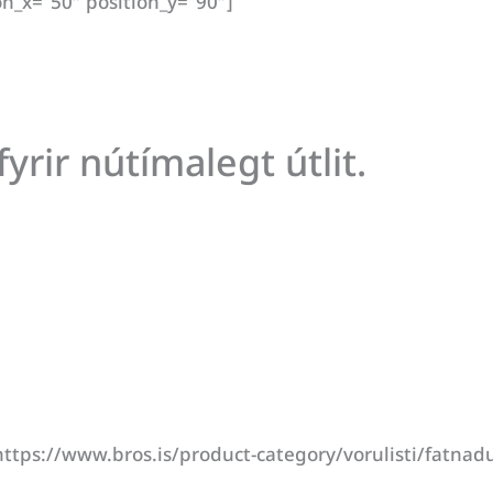
on_x=“50″ position_y=“90″]
yrir nútímalegt útlit.
tps://www.bros.is/product-category/vorulisti/fatnadur/