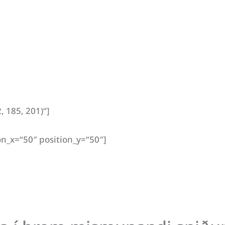
 185, 201)“]
on_x=“50″ position_y=“50″]