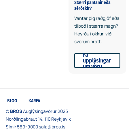
Stærri pantanir eða
séróskir?
Vantar þig ráðgjöf eða
tilboð í stærra magn?
Heyrðu í okkur, við
svörum hratt.
Fá
upplýsingar
um vöru
BLOG
KARFA
©
BROS
Auglýsingavörur 2025
Norðlingabraut 14, 110 Reykjavík
Sími:
569-9000
sala@bros.is