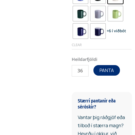
quantity
+6 í viðbót
CLEAR
PANTA
Stærri pantanir eða
séróskir?
Vantar þig ráðgjöf eða
tilboð í stærra magn?
Heyrðu í okkur, við