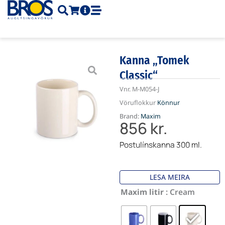
Skip
to
content
Kanna „Tomek
Classic“
Vnr.
M-M054-J
Vöruflokkur
Könnur
Brand:
Maxim
856
kr.
Postulínskanna 300 ml.
LESA MEIRA
Kanna
Maxim litir
: Cream
"Tomek
Classic"