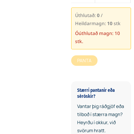
Úthlutað:
0
/
Heildarmagn:
10
stk
Óúthlutað magn: 10
stk.
PANTA
Stærri pantanir eða
séróskir?
Vantar þig ráðgjöf eða
tilboð í stærra magn?
Heyrðu í okkur, við
svörum hratt.