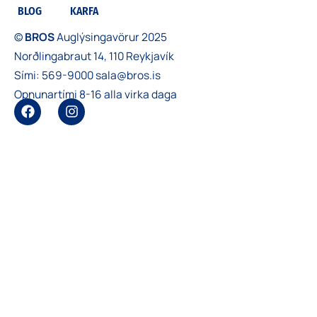
BLOG
KARFA
©
BROS
Auglýsingavörur 2025
Norðlingabraut 14, 110 Reykjavík
Sími:
569-9000
sala@bros.is
Opnunartími 8-16 alla virka daga
F
I
a
n
c
s
e
t
b
a
o
g
o
r
k
a
m