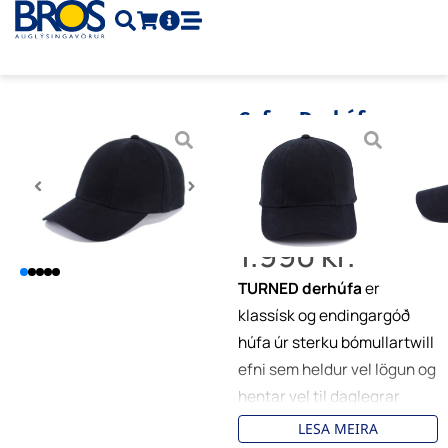
Skip
to
content
Cofee Derhúfa
„TURNED“
Vnr.
COF-1733-03
Vöruflokkur
Húfur
Brand:
Cofee
1.990
kr.
TURNED derhúfa
er
klassísk og endingargóð
húfa úr sterku bómullartwill
efni sem heldur vel lögun og
hentar vel til daglegrar
notkunar. Hún er þægileg í
LESA MEIRA