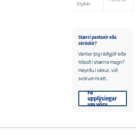
Stykki
Stærri pantanir eða
séróskir?
Vantar þig ráðgjöf eða
tilboð í stærra magn?
Heyrðu í okkur, við
svörum hratt.
Fá
upplýsingar
um vöru