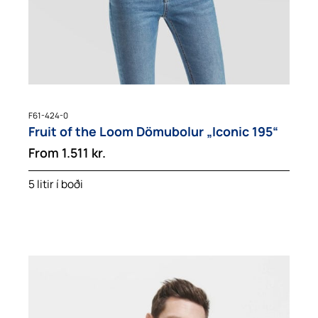
F61-424-0
Fruit of the Loom Dömubolur „Iconic 195“
From
1.511
kr.
5 litir í boði