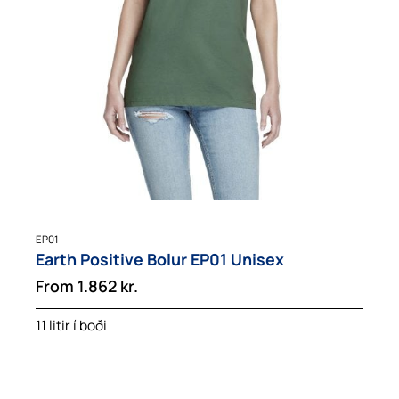
EP01
Earth Positive Bolur EP01 Unisex
From
1.862
kr.
11 litir í boði