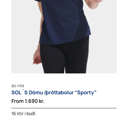
SO-1159
SOL´S Dömu íþróttabolur “Sporty”
From
1.690
kr.
16 litir í boði