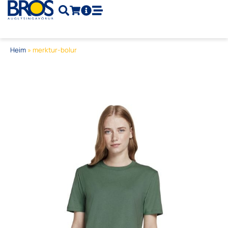
Skip
to
content
Heim
»
merktur-bolur