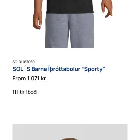
SO-01163060
SOL´S Barna Íþróttabolur “Sporty”
From
1.071
kr.
11 litir í boði