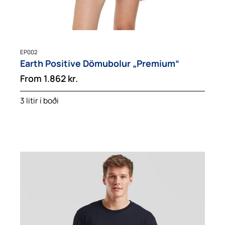
EP002
Earth Positive Dömubolur „Premium“
From
1.862
kr.
3 litir í boði