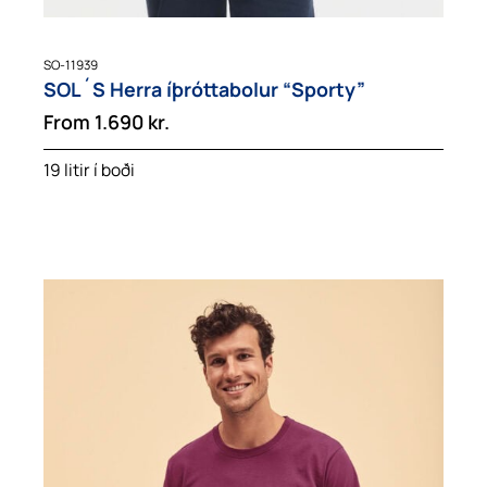
SO-11939
SOL´S Herra íþróttabolur “Sporty”
From
1.690
kr.
19 litir í boði