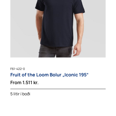
F61-422-0
Fruit of the Loom Bolur „Iconic 195“
From
1.511
kr.
5 litir í boði