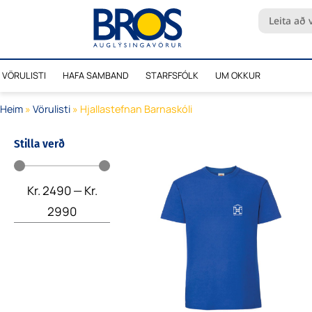
Skip
Search
to
...
content
VÖRULISTI
HAFA SAMBAND
STARFSFÓLK
UM OKKUR
Heim
»
Vörulisti
»
Hjallastefnan Barnaskóli
Stilla verð
Kr.
2490
—
Kr.
2990