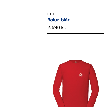
HJG11
Bolur, blár
2.490
kr.