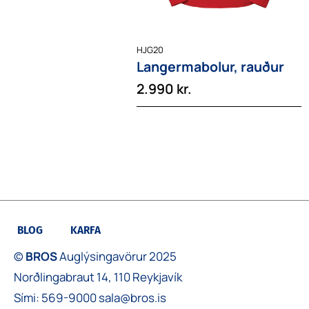
HJG20
Langermabolur, rauður
2.990
kr.
BLOG
KARFA
©
BROS
Auglýsingavörur 2025
Norðlingabraut 14, 110 Reykjavík
Sími:
569-9000
sala@bros.is