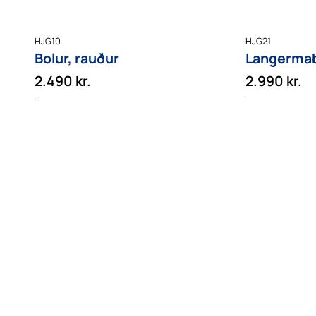
HJG10
HJG21
Bolur, rauður
Langermabo
2.490
kr.
2.990
kr.