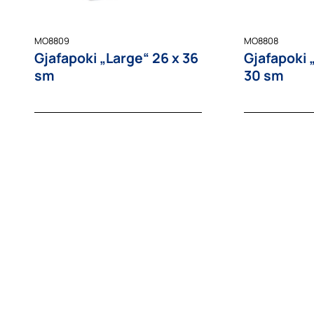
MO8809
MO8808
Gjafapoki „Large“ 26 x 36
Gjafapoki
sm
30 sm