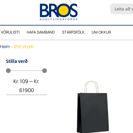
Skip
Search
to
...
content
VÖRULISTI
HAFA SAMBAND
STARFSFÓLK
UM OKKUR
Heim
»
250 stykki
Stilla verð
Kr.
109
—
Kr.
61900