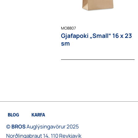
MO8807
Gjafapoki „Small“ 16 x 23
sm
BLOG
KARFA
©
BROS
Auglýsingavörur 2025
Norðlingabraut 14, 110 Reykjavík