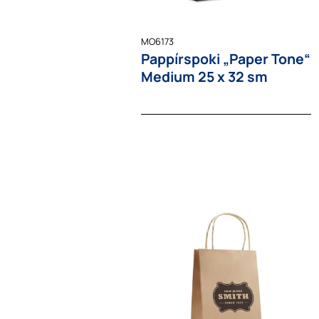
MO6173
Pappírspoki „Paper Tone“
Medium 25 x 32 sm