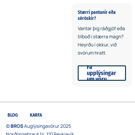
Stærri pantanir eða
séróskir?
Vantar þig ráðgjöf eða
tilboð í stærra magn?
Heyrðu í okkur, við
svörum hratt.
Fá
upplýsingar
um vöru
BLOG
KARFA
©
BROS
Auglýsingavörur 2025
Norðlingabraut 14, 110 Reykjavík