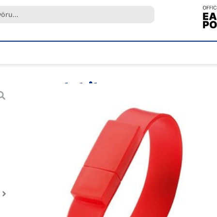
USB lykil WRISTFLASH
Vnr.
MO1093
Vöruflokkur
Minnislyklar
Brand:
Midocean
Silicone bracelet memory stick.
LESA MEIRA
Stærri pantanir eða séróskir?