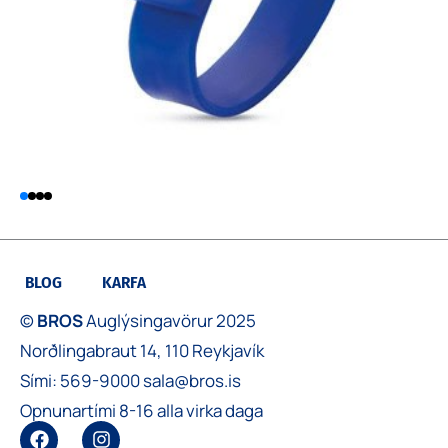
BLOG
KARFA
©
BROS
Auglýsingavörur 2025
Norðlingabraut 14, 110 Reykjavík
Sími:
569-9000
sala@bros.is
Opnunartími 8-16 alla virka daga
F
I
a
n