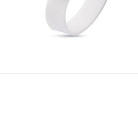
u í okkur, við