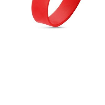
Vantar þig ráðgjöf eða tilboð í stærra magn? Heyrð
svörum hratt.
Fá upplýsingar um vöru