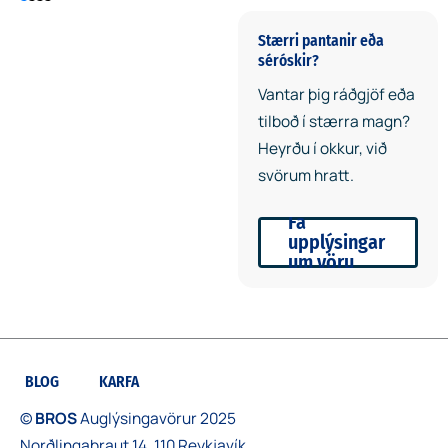
vara
Stærri pantanir eða
Margnota taupoki sem
séróskir?
leysir plastpokann af hólmi
Vantar þig ráðgjöf eða
tilboð í stærra magn?
Earth Positive vörurnar eru
Heyrðu í okkur, við
framleiddar með
svörum hratt.
endurnýtanlegri orku og er
eingöngu lífræn bómull
Fá
upplýsingar
notuð við framleiðsluna.
um vöru
Það skilar sér í 90% lægra
kolefnisspori.
BLOG
KARFA
©
BROS
Auglýsingavörur 2025
Norðlingabraut 14, 110 Reykjavík