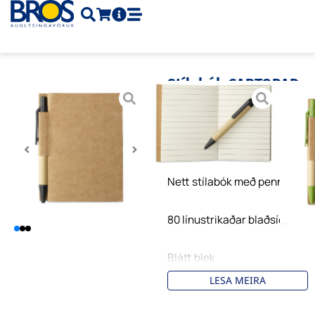
Skip
to
content
Stílabók CARTOPAD
Vnr.
MO7626
Vöruflokkur
Glósubækur
Brand:
Midocean
320
kr.
Nett stílabók með penna
80 línustrikaðar blaðsíður
Blátt blek
LESA MEIRA