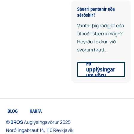
Stærri pantanir eða
séróskir?
Umhverfisvæn
Vantar þig ráðgjöf eða
vara
tilboð í stærra magn?
Heyrðu í okkur, við
Bókin og penninn eru
svörum hratt.
framleidd úr endurunnum
efnum.
Fá
upplýsingar
um vöru
BLOG
KARFA
©
BROS
Auglýsingavörur 2025
Norðlingabraut 14, 110 Reykjavík