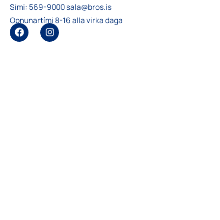
Sími:
569-9000
sala@bros.is
Opnunartími 8-16 alla virka daga
F
I
a
n
c
s
e
t
b
a
o
g
o
r
k
a
m