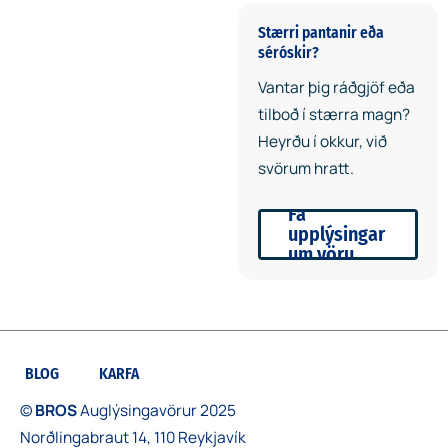
Prentflötur er 8,5 x 1 sm.
Stærri pantanir eða
séróskir?
Einnig er hægt að fá tilboð í
Vantar þig ráðgjöf eða
sérframleidd armbönd.
tilboð í stærra magn?
Tilboð miðast við 2.500
Heyrðu í okkur, við
stykki.
svörum hratt.
Fá
upplýsingar
um vöru
BLOG
KARFA
©
BROS
Auglýsingavörur 2025
Norðlingabraut 14, 110 Reykjavík