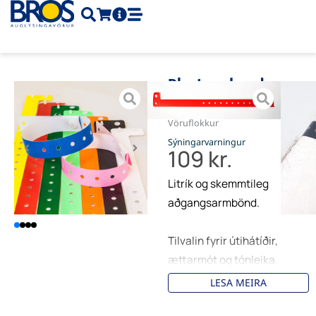
Skip
to
content
Plastarmband
Vnr.
ART-900
Vöruflokkur
Sýningarvarningur
109
kr.
Litrík og skemmtileg
aðgangsarmbönd.
Tilvalin fyrir útihátíðir,
ættarmót og tónleika.
LESA MEIRA
1 prentlitur í boði.