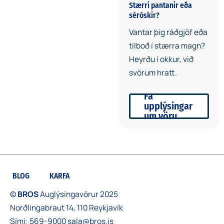
Stærri pantanir eða
séróskir?
Vantar þig ráðgjöf eða
tilboð í stærra magn?
Heyrðu í okkur, við
svörum hratt.
Fá
upplýsingar
um vöru
BLOG
KARFA
©
BROS
Auglýsingavörur 2025
Norðlingabraut 14, 110 Reykjavík
Sími:
569-9000
sala@bros.is