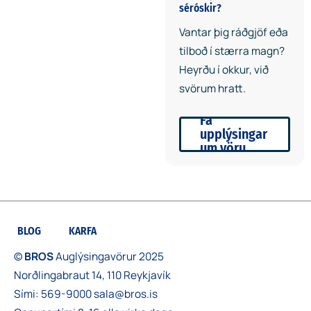
séróskir?
Vantar þig ráðgjöf eða
tilboð í stærra magn?
Heyrðu í okkur, við
svörum hratt.
Fá
upplýsingar
um vöru
BLOG
KARFA
©
BROS
Auglýsingavörur 2025
Norðlingabraut 14, 110 Reykjavík
Sími:
569-9000
sala@bros.is