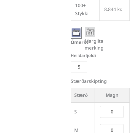
100+
8.844
kr.
Stykki
Marglita
Ómerkt
merking
Stærðarskipting
Stærð
Magn
S
M