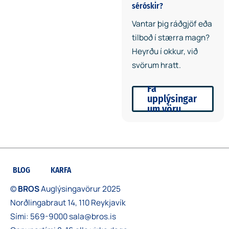
séróskir?
Vantar þig ráðgjöf eða
tilboð í stærra magn?
Heyrðu í okkur, við
svörum hratt.
Fá
upplýsingar
um vöru
BLOG
KARFA
©
BROS
Auglýsingavörur 2025
Norðlingabraut 14, 110 Reykjavík
Sími:
569-9000
sala@bros.is