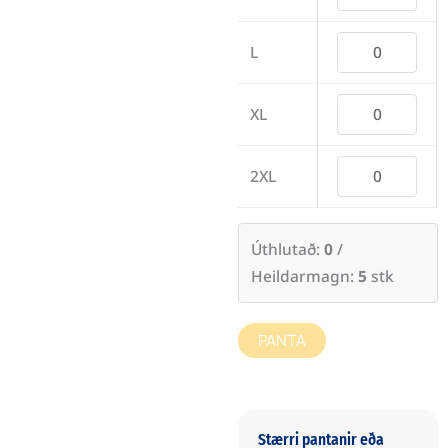
L
XL
2XL
Úthlutað:
0
/
Heildarmagn:
5
stk
PANTA
Stærri pantanir eða