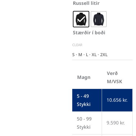
pólýester; innanmál úr
Herrajakki
Russell litir
samföstum örtrefjaflís
"Smart
(microfleece)
Softshell"
Þyngd: 315 g/m²
quantity
Stærðir í boði
Stærðir: XS – S – M – L – XL –
2XL – 3XL
CLEAR
Þvottaleiðbeiningar: Má
S · M · L · XL · 2XL
þvo við allt að 40°C
Merking: Hefðbundin
Verð
Magn
M/VSK
5 - 49
10.656
kr.
Stykki
50 - 99
9.590
kr.
Stykki