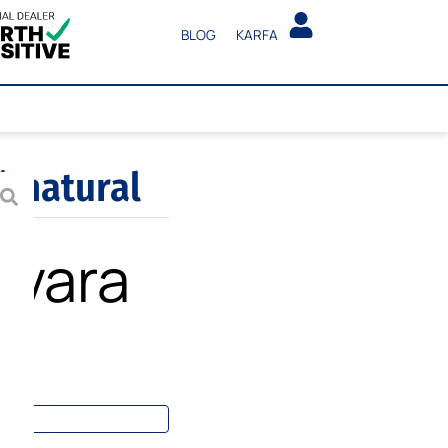
BLOG
KARFA
, natural
 vara