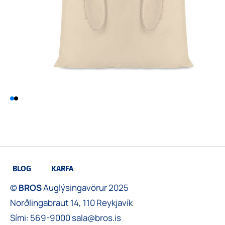
BLOG
KARFA
©
BROS
Auglýsingavörur 2025
Norðlingabraut 14, 110 Reykjavík
Sími:
569-9000
sala@bros.is