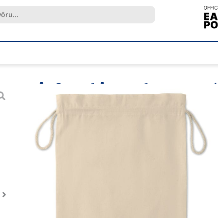
Gjafapoki „Taske Large“
Vnr.
MO9732
Vöruflokkur
Taupokar
Brand:
Midocean
Umhverfisvæn
Margnota taupoki sem leysir plastpokann af hólmi
LESA MEIRA