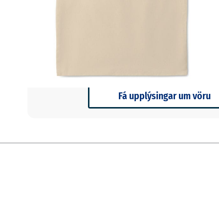
Stærri pantanir eða séróskir?
Vantar þig ráðgjöf eða tilboð í stærra magn? Heyrð
svörum hratt.
Fá upplýsingar um vöru