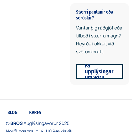
Stærri pantanir eða
séróskir?
Vantar þig ráðgjöf eða
tilboð í stærra magn?
Heyrðu í okkur, við
svörum hratt.
Fá
upplýsingar
um vöru
BLOG
KARFA
©
BROS
Auglýsingavörur 2025
Norðlingabraut 14, 110 Reykjavík