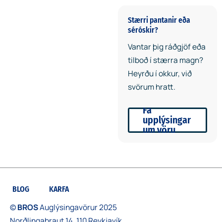
Stærri pantanir eða
séróskir?
Vantar þig ráðgjöf eða
tilboð í stærra magn?
Heyrðu í okkur, við
svörum hratt.
Fá
upplýsingar
um vöru
BLOG
KARFA
©
BROS
Auglýsingavörur 2025
Norðlingabraut 14, 110 Reykjavík