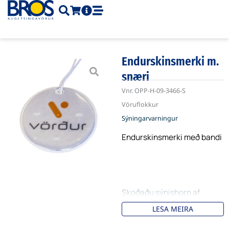
Skip
to
content
Endurskinsmerki m.
snæri
Vnr.
OPP-H-09-3466-S
Vöruflokkur
Sýningarvarningur
Endurskinsmerki með bandi
Skoðaðu sýnishorn af
merktum
LESA MEIRA
endurskinsmerkjum