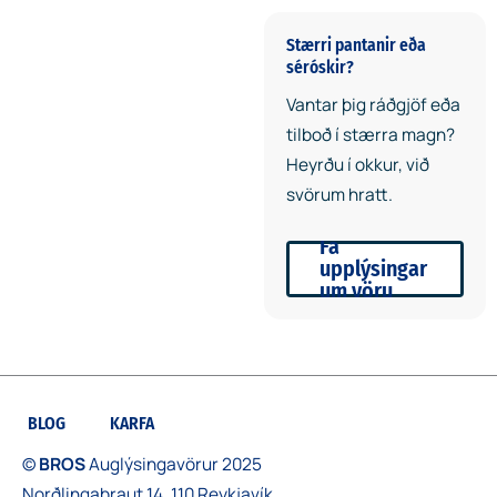
Stærri pantanir eða
séróskir?
Öll okkar endurskinsmerki
Vantar þig ráðgjöf eða
eru framleidd skv. ítrustu
tilboð í stærra magn?
gæðakröfum og skv.
Heyrðu í okkur, við
EN:17353:2020 staðlinum
svörum hratt.
og með CE merkingu. Hægt
Fá
er að prenta yfir eða undir
upplýsingar
endurskinsfilmuna. Við
um vöru
mælum með merkingu undir
filmunni því þá tryggir þú að
þitt merki uppfylli
EN:17353:2020 staðalinn. Ef
BLOG
KARFA
merking á að vera ofan á
filmu þá má hún eigi þekja
©
BROS
Auglýsingavörur 2025
meira en 10% af svæðinu.
Norðlingabraut 14, 110 Reykjavík