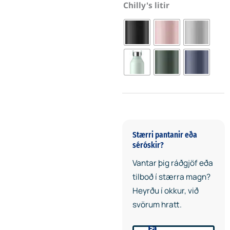
öskju.
Chilly's litir
Umhverfisvæn
vara
Með því að nota margnota
drykkjarbrúsa í staðinn fyrir
einnota plastflöskur
minnkum við plastmengun.
Verð
Stærri pantanir eða
séróskir?
MEÐ/VSK -
5+
Fjöldi:
Vantar þig ráðgjöf eða
tilboð í stærra magn?
Lasermerking
Heyrðu í okkur, við
6,873
2
á 1 stað. 6 m
svörum hratt.
Lasermerking
Fá