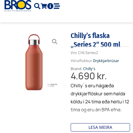
Skip
to
content
Chilly’s flaska
„Series 2“ 500 ml
Vnr.
CHI-Series2
Vöruflokkur
Drykkjarbrúsar
Brand:
Chilly's
4.690
kr.
Chilly´s eru hágæða
drykkjarflöskur sem halda
köldu í 24 tíma eða heitu í 12
tíma og eru án BPA efna.
Flaskan kemur í fallegri
LESA MEIRA