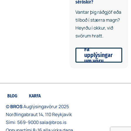
séróskir?
Vantar þig ráðgjöf eða
tilboð í stærra magn?
Heyrðu í okkur, við
svörum hratt.
Fá
upplýsingar
um vöru
BLOG
KARFA
©
BROS
Auglýsingavörur 2025
Norðlingabraut 14, 110 Reykjavík
Sími:
569-9000
sala@bros.is
Opnunartími 8-16 alla virka daga