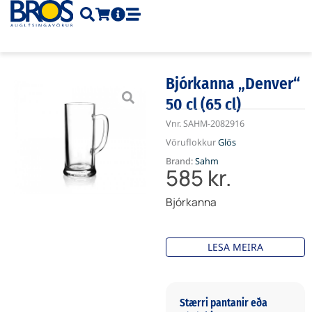
Skip
to
content
Bjórkanna „Denver“
50 cl (65 cl)
Vnr.
SAHM-2082916
Vöruflokkur
Glös
Brand:
Sahm
585
kr.
Bjórkanna
LESA MEIRA
Stærri pantanir eða