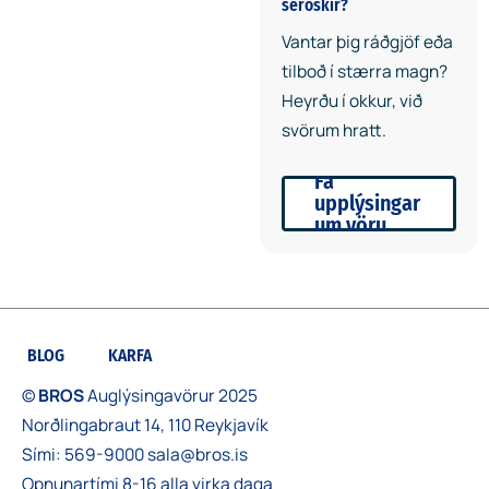
séróskir?
Vantar þig ráðgjöf eða
tilboð í stærra magn?
Heyrðu í okkur, við
svörum hratt.
Fá
upplýsingar
um vöru
BLOG
KARFA
©
BROS
Auglýsingavörur 2025
Norðlingabraut 14, 110 Reykjavík
Sími:
569-9000
sala@bros.is
Opnunartími 8-16 alla virka daga