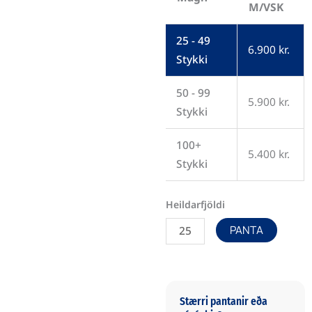
quantity
M/VSK
5 litir í boði.
25 - 49
6.900
kr.
Stykki
50 - 99
5.900
kr.
Stykki
100+
5.400
kr.
Stykki
PANTA
Stærri pantanir eða