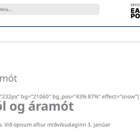
amót
=“232px“ bg=“21060″ bg_pos=“43% 87%“ effect=“snow“] [
ól og áramót
ars. Við opnum aftur miðvikudaginn 3. janúar