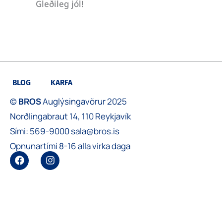
Gleðileg jól!
BLOG
KARFA
©
BROS
Auglýsingavörur 2025
Norðlingabraut 14, 110 Reykjavík
Sími:
569-9000
sala@bros.is
Opnunartími 8-16 alla virka daga
F
I
a
n
c
s
e
t
b
a
o
g
o
r
k
a