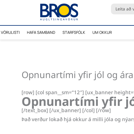
Skip
Search
to
...
content
VÖRULISTI
HAFA SAMBAND
STARFSFÓLK
UM OKKUR
Opnunartími yfir jól og ár
[row] [col span__sm=“12″] [ux_banner height
Opnunartími yfir j
[/text_box] [/ux_banner] [/col] [/row]
Það verður lokað hjá okkur á milli jóla og ný