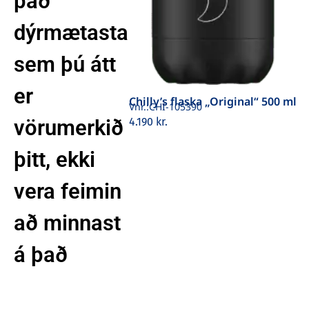
það
dýrmætasta
sem þú átt
er
Chilly’s flaska „Original“ 500 ml
Vnr.:
CHI-105390
vörumerkið
4.190
kr.
þitt, ekki
vera feimin
að minnast
á það