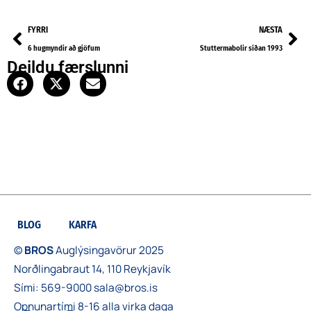
Prev
Ne
FYRRI
NÆSTA
6 hugmyndir að gjöfum
Stuttermabolir síðan 1993
Deildu færslunni
BLOG
KARFA
©
BROS
Auglýsingavörur 2025
Norðlingabraut 14, 110 Reykjavík
Sími:
569-9000
sala@bros.is
Opnunartími 8-16 alla virka daga