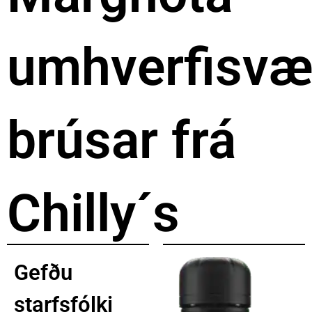
umhverfisvæ
brúsar frá
Chilly´s
Gefðu
starfsfólki