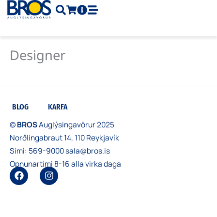
Skip
to
content
Designer
BLOG
KARFA
©
BROS
Auglýsingavörur 2025
Norðlingabraut 14, 110 Reykjavík
Sími:
569-9000
sala@bros.is
Opnunartími 8-16 alla virka daga
F
I
a
n
c
s
e
t
b
a
o
g