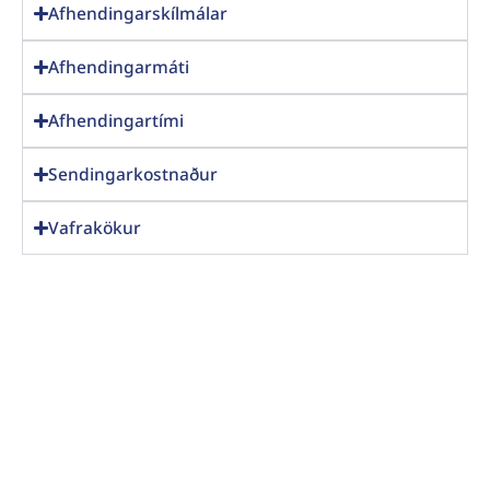
Afhendingarskílmálar
Afhendingarmáti
Afhendingartími
Sendingarkostnaður
Vafrakökur