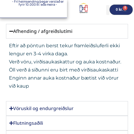
- Frí heimsending þegar verslað er
Skip
fyrir 10.000 kr. eða meira -
0
Cart
0
kr.
to
content
Afhending / afgreiðslutími
Eftir að pöntun berst tekur framleiðsluferli ekki
lengur en 3-4 virka daga.
Verð vöru, virðisaukaskattur og auka kostnaður.
Öll verð á síðunni eru birt með virðisaukaskatti
Enginn annar auka kostnaður bætist við vörur
við kaup
Vöruskil og endurgreiðslur
Flutningsaðili