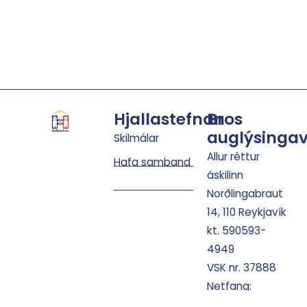
Hjallastefnan
Bros
auglýsingav
Skilmálar
Allur réttur
Hafa samband
áskilinn
Norðlingabraut
14, 110 Reykjavík
kt. 590593-
4949
VSK nr. 37888
Netfang:
sala@bros.is