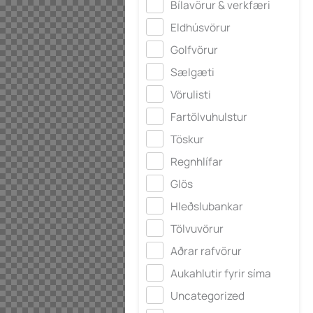
Bílavörur & verkfæri
Eldhúsvörur
Golfvörur
Sælgæti
Vörulisti
Fartölvuhulstur
Töskur
Regnhlífar
Glös
Hleðslubankar
Tölvuvörur
Aðrar rafvörur
Aukahlutir fyrir síma
Uncategorized